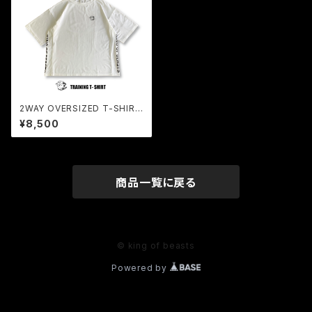
2WAY OVERSIZED T-SHIRT
(WHITE)
¥8,500
商品一覧に戻る
© king of beasts
Powered by